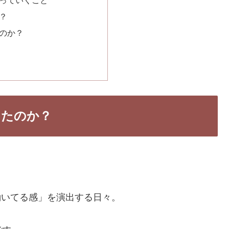
？
のか？
したのか？
、「働いてる感」を演出する日々。