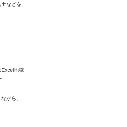
風土などを、
xcel地獄
”
しながら、