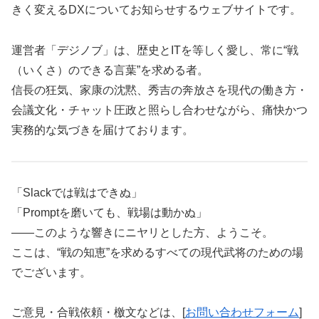
きく変えるDXについてお知らせするウェブサイトです。
運営者「デジノブ」は、歴史とITを等しく愛し、常に“戦
（いくさ）のできる言葉”を求める者。
信長の狂気、家康の沈黙、秀吉の奔放さを現代の働き方・
会議文化・チャット圧政と照らし合わせながら、痛快かつ
実務的な気づきを届けております。
「Slackでは戦はできぬ」
「Promptを磨いても、戦場は動かぬ」
――このような響きにニヤリとした方、ようこそ。
ここは、“戦の知恵”を求めるすべての現代武将のための場
でございます。
ご意見・合戦依頼・檄文などは、[
お問い合わせフォーム
]